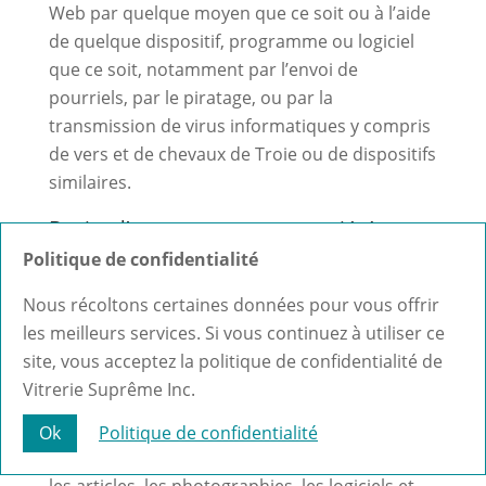
Web par quelque moyen que ce soit ou à l’aide
de quelque dispositif, programme ou logiciel
que ce soit, notamment par l’envoi de
pourriels, par le piratage, ou par la
transmission de virus informatiques y compris
de vers et de chevaux de Troie ou de dispositifs
similaires.
Droits d’auteur et autre propriété
intellectuelle
Politique de confidentialité
Ce site Web contient des avis de propriété
Nous récoltons certaines données pour vous offrir
exclusive et des renseignements sur les droits
les meilleurs services. Si vous continuez à utiliser ce
d’auteur dont les conditions doivent être
site, vous acceptez la politique de confidentialité de
respectées.
Vitrerie Suprême Inc.
Le matériel contenu dans ce site Web, y
Ok
Politique de confidentialité
compris les textes, les images, les illustrations,
les articles, les photographies, les logiciels et