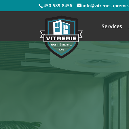
450-589-8456
info@vitreriesupreme
Services